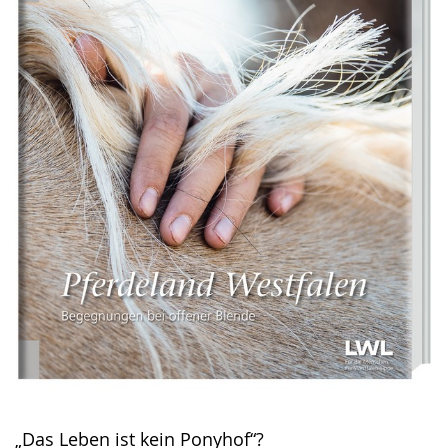
Gebärdensprache
wird
angezeigt.
„Das Leben ist kein Ponyhof“?