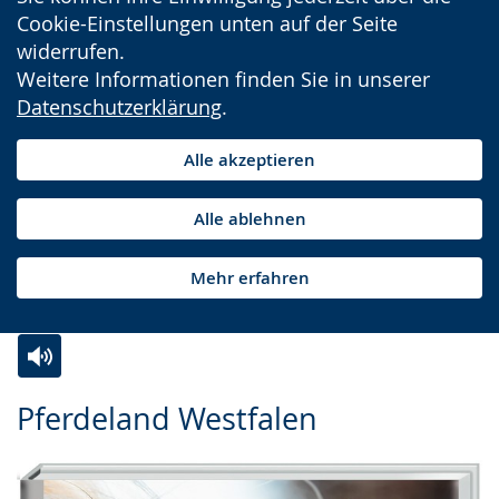
Cookie-Einstellungen unten auf der Seite
widerrufen.
Weitere Informationen finden Sie in unserer
Datenschutzerklärung
.
Alle akzeptieren
Alle ablehnen
Mehr erfahren
Zur
Aktiviere
Ein
Pferdeland Westfalen
Leichten
Audio-
Video
Sprache
Unterstützung.
in
wechseln.
Deutscher