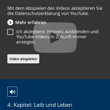
Mit dem Abspielen des Videos akzeptieren Sie
die Datenschutzerklärung von YouTube.
Mehr erfahren
Ich akzeptiere. Hinweis ausblenden und
YouTube-Videos in Zukunft immer
anzeigen.
Video abspielen
Zur
Aktiviere
Ein
4. Kapitel: Leib und Leben
Leichten
Audio-
Video