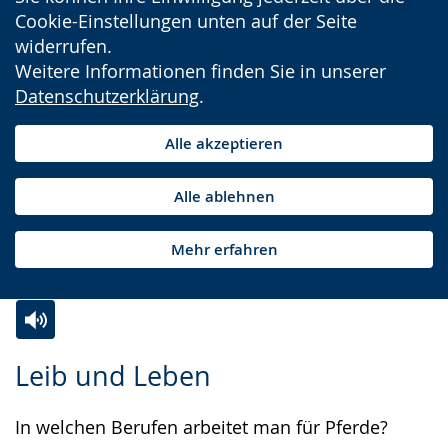
Cookie-Einstellungen unten auf der Seite
widerrufen.
Weitere Informationen finden Sie in unserer
Datenschutzerklärung
.
Alle akzeptieren
Alle ablehnen
Mehr erfahren
Zur
Aktiviere
Ein
Leib und Leben
Leichten
Audio-
Video
Sprache
Unterstützung.
in
In welchen Berufen arbeitet man für Pferde?
wechseln.
Deutscher