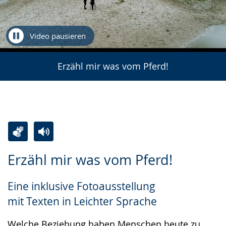
Video pausieren
Erzähl mir was vom Pferd!
Zur
Aktiviere
Ein
Erzähl mir was vom Pferd!
Leichten
Audio-
Video
Sprache
Unterstützung.
in
Eine inklusive Fotoausstellung
wechseln.
Deutscher
mit Texten in Leichter Sprache
Gebärdensprache
wird
Welche Beziehung haben Menschen heute zu